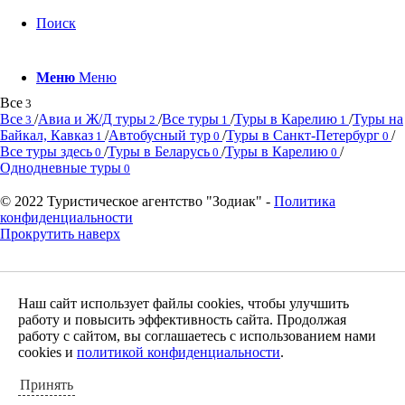
Поиск
Меню
Меню
Все
3
Все
/
Авиа и Ж/Д туры
/
Все туры
/
Туры в Карелию
/
Туры на
3
2
1
1
Байкал, Кавказ
/
Автобусный тур
/
Туры в Санкт-Петербург
/
1
0
0
Все туры здесь
/
Туры в Беларусь
/
Туры в Карелию
/
0
0
0
Однодневные туры
0
© 2022 Туристическое агентство "Зодиак" -
Политика
конфиденциальности
Прокрутить наверх
Наш сайт использует файлы cookies, чтобы улучшить
работу и повысить эффективность сайта. Продолжая
работу с сайтом, вы соглашаетесь с использованием нами
cookies и
политикой конфиденциальности
.
Принять